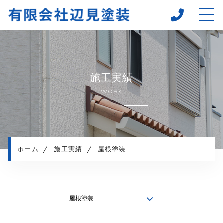
ホーム
当社について
施工実績
施工メニュー
WORK
施工実績
施工の流れ
よくある質問
お知らせ
ホーム
施工実績
屋根塗装
プライバシーポリシー